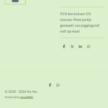
95% bio-katoen 5%
elastan. Mooi jurkje
gemaakt van joggingstof,
valt op maat
D
D
S
D
e
e
h
e
l
e
a
l
e
l
r
e
n
e
n
D
D
e
e
© 2020 - 2026 Ny-Na
l
l
e
e
Powered by
JouwWeb
n
n