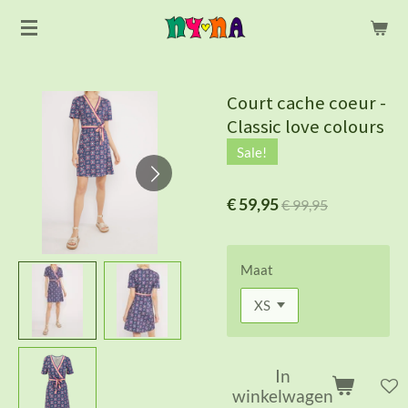
Ga
direct
naar
de
Court cache coeur -
hoofdinhoud
Classic love colours
Sale!
€ 59,95
€ 99,95
Maat
In
winkelwagen