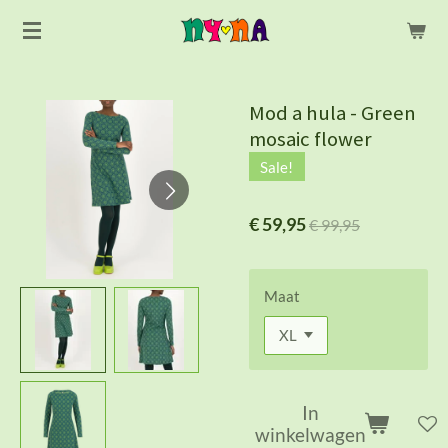
Ga
direct
naar
de
Mod a hula - Green
hoofdinhoud
mosaic flower
Sale!
€ 59,95
€ 99,95
Maat
In
winkelwagen