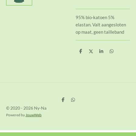
95% bio-katoen 5%
elastan. Valt aangesloten
op maat, geen tailleband
D
D
S
D
e
e
h
e
l
e
a
l
e
l
r
e
n
e
n
D
D
e
e
© 2020 - 2026 Ny-Na
l
l
e
e
Powered by
JouwWeb
n
n