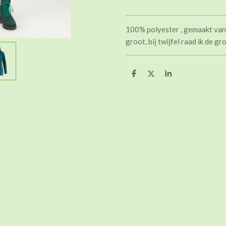
100% polyester , gemaakt van 
groot, bij twijfel raad ik de g
D
D
S
e
e
h
l
e
a
e
l
r
n
e