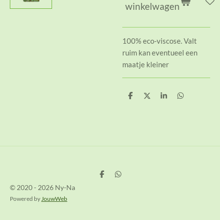
winkelwagen
100% eco-viscose. Valt
ruim kan eventueel een
maatje kleiner
D
D
S
D
e
e
h
e
l
e
a
l
e
l
r
e
n
e
n
D
D
e
e
© 2020 - 2026 Ny-Na
l
l
e
e
Powered by
JouwWeb
n
n