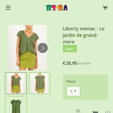
Ga
direct
naar
de
Liberty maniac - Le
hoofdinhoud
jardin de grand-
mere
Sale!
€ 35,95
€ 59,95
Maat
In